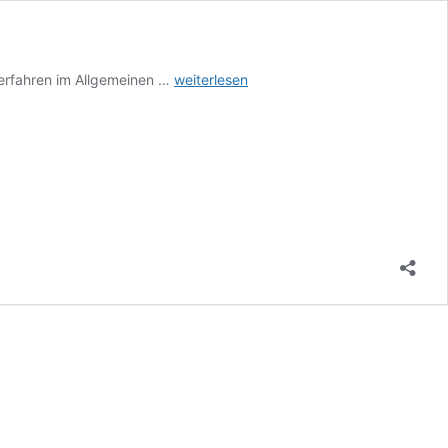
Fluchtwege
verfahren im Allgemeinen …
weiterlesen
aus
dem
Behördenlabyrinth