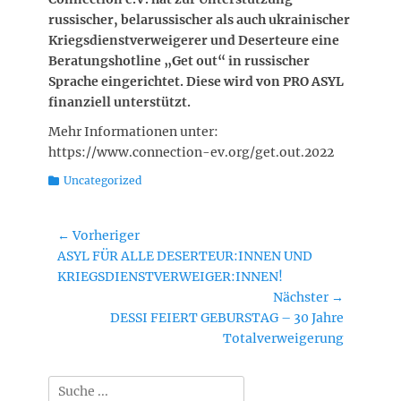
russischer, belarussischer als auch ukrainischer
Kriegsdienstverweigerer und Deserteure eine
Beratungshotline „Get out“ in russischer
Sprache eingerichtet. Diese wird von PRO ASYL
finanziell unterstützt.
Mehr Informationen unter:
https://www.connection-ev.org/get.out.2022
Kategorien
Uncategorized
Beitragsnavigation
← Vorheriger
Vorheriger
ASYL FÜR ALLE DESERTEUR:INNEN UND
Beitrag:
KRIEGSDIENSTVERWEIGER:INNEN!
Nächster →
Nächster
DESSI FEIERT GEBURSTAG – 30 Jahre
Beitrag:
Totalverweigerung
Suchen