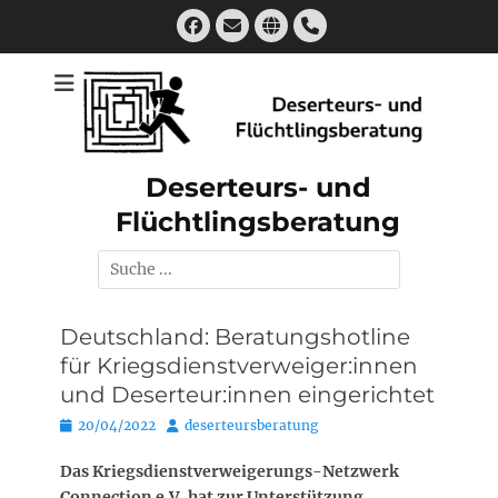
Zum
Facebook
E-
Website
Handset
Inhalt
Mail
springen
Deserteurs- und
Flüchtlingsberatung
Suchen
nach:
Deutschland: Beratungshotline
für Kriegsdienstverweiger:innen
und Deserteur:innen eingerichtet
Posted
Autor
20/04/2022
deserteursberatung
on
Das Kriegsdienstverweigerungs-Netzwerk
Connection e.V. hat zur Unterstützung