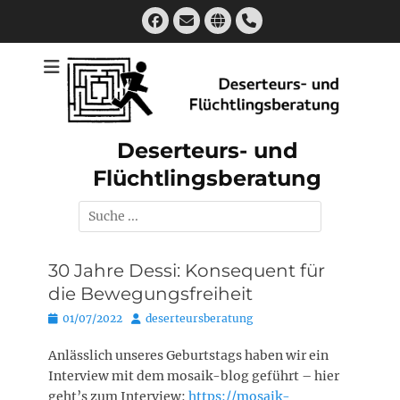
Zum
Facebook
E-
Website
Handset
Inhalt
Mail
springen
Deserteurs- und
Flüchtlingsberatung
Suchen
nach:
30 Jahre Dessi: Konsequent für
die Bewegungsfreiheit
Posted
Autor
01/07/2022
deserteursberatung
on
Anlässlich unseres Geburtstags haben wir ein
Interview mit dem mosaik-blog geführt – hier
geht’s zum Interview:
https://mosaik-