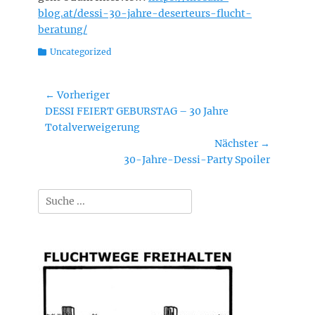
blog.at/dessi-30-jahre-deserteurs-flucht-
beratung/
Kategorien
Uncategorized
Beitragsnavigation
← Vorheriger
Vorheriger
DESSI FEIERT GEBURSTAG – 30 Jahre
Beitrag:
Totalverweigerung
Nächster →
Nächster
30-Jahre-Dessi-Party Spoiler
Beitrag:
Suchen
nach: