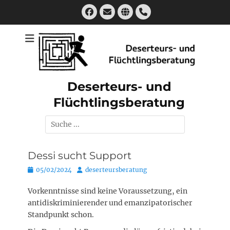
Zum
Facebook
E-
Website
Handset
Inhalt
Mail
springen
Deserteurs- und
Flüchtlingsberatung
Suchen
nach:
Dessi sucht Support
Posted
Autor
05/02/2024
deserteursberatung
on
Vorkenntnisse sind keine Voraussetzung, ein
antidiskriminierender und emanzipatorischer
Standpunkt schon.