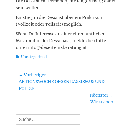
Die Dessi sucht Personen, die längerfristig dabei
sein wollen.
Einstieg in die Dessi ist über ein Praktikum
(Vollzeit oder Teilzeit) möglich.
Wenn Du Interesse an einer ehrenamtlichen
Mitarbeit in der Dessi hast, melde dich bitte
unter info@deserteursberatung.at
Kategorien
Uncategorized
Beitragsnavigation
← Vorheriger
Vorheriger
AKTIONSWOCHE GEGEN RASSISMUS UND
Beitrag:
POLIZEI
Nächster →
Nächster
Wir suchen
Beitrag:
Suchen
nach: