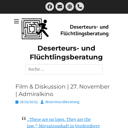
Zum
Facebook
E-
Website
Handset
Inhalt
Mail
springen
Deserteurs- und
Flüchtlingsberatung
Suchen
nach:
Film & Diskussion | 27. November
| Admiralkino
Posted
Autor
18/11/2025
deserteursberatung
on
„There are no laws. They are the
law.“ Migrationshaft in Vordernberg