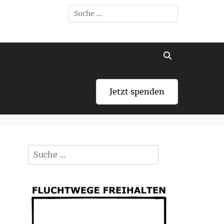
Search
for:
Search
Jetzt spenden
Search
for: