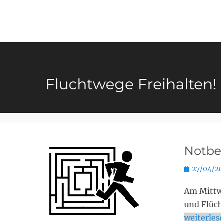
Primary Menu
Fluchtwege Freihalten!
Notbe
Posted
27/04/2
on
Am Mittw
und Flüc
weiterle