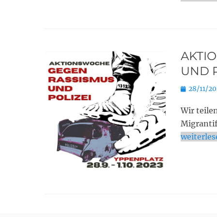
AKTI
UND P
Posted
28/11/2
on
Wir teil
Migrantif
weiterle