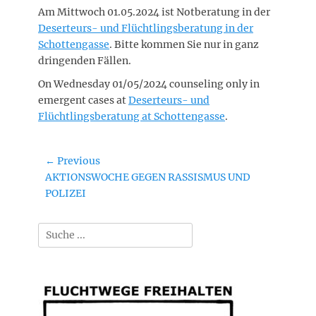
Am Mittwoch 01.05.2024 ist Notberatung in der
Deserteurs- und Flüchtlingsberatung in der
Schottengasse
. Bitte kommen Sie nur in ganz
dringenden Fällen.
On Wednesday 01/05/2024 counseling only in
emergent cases at
Deserteurs- und
Flüchtlingsberatung at Schottengasse
.
Post
← Previous
Previous
AKTIONSWOCHE GEGEN RASSISMUS UND
navigation
post:
POLIZEI
Search
for: